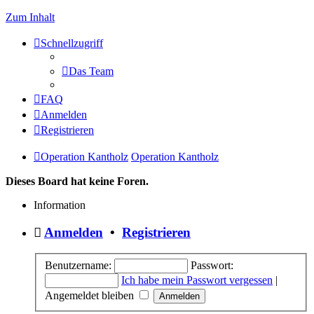
Zum Inhalt
Schnellzugriff
Das Team
FAQ
Anmelden
Registrieren
Operation Kantholz
Operation Kantholz
Dieses Board hat keine Foren.
Information
Anmelden
•
Registrieren
Benutzername:
Passwort:
Ich habe mein Passwort vergessen
|
Angemeldet bleiben