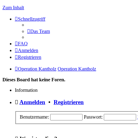
Zum Inhalt
Schnellzugriff
Das Team
FAQ
Anmelden
Registrieren
Operation Kantholz
Operation Kantholz
Dieses Board hat keine Foren.
Information
Anmelden
•
Registrieren
Benutzername:
Passwort: