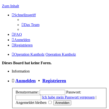
Zum Inhalt
Schnellzugriff
Das Team
FAQ
Anmelden
Registrieren
Operation Kantholz
Operation Kantholz
Dieses Board hat keine Foren.
Information
Anmelden
•
Registrieren
Benutzername:
Passwort:
Ich habe mein Passwort vergessen
|
Angemeldet bleiben